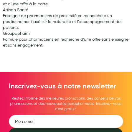
et d’une offre à la carte.
Hygiène nasale
Artisan Santé
Enseigne de pharmaciens de proximité en recherche d’un
Antibactériens
positionnement axé sur la naturalité et l’accompagnement des
patients.
Nutrition clinique
Groupapharm
Formule pour pharmaciens en recherche d’une offre sans enseigne
Anti-poux
et sans engagement.
Solaire et moustique
Piqûres insectes
Appareils
Inscrivez-vous à notre newsletter
Soins jambes lourdes
Contention veineuse
Restez informé des meilleures promotions, des conseils de vos
pharmaciens et des nouveautés parapharmacie. Inscrivez-vous,
Contactologie
c'est gratuit.
Accessoires pieds et semelles
Soins ORL