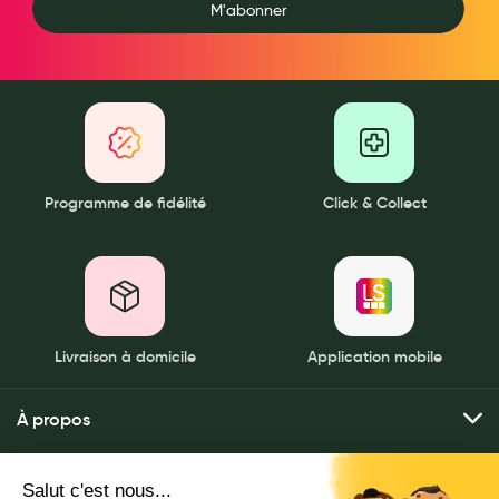
M'abonner
Douleurs articulaires et musculaires
Santé séniors
Anti acariens, anti gale, anti tiques, insectifuges
Vétérinaire
Programme de fidélité
Click & Collect
Incontinence
Ronflement
Autotests
Protections auditives
Livraison à domicile
Application mobile
Lunettes
À propos
Piluliers
Qui sommes-nous ?
Matériel medical
Mes services
Nos pharmacies