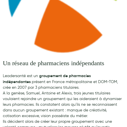
Maquillage
Pour Homme
Crème solaire - Visage et corps
Préservatifs - Gels lubrifiants
Accessoires, coutellerie, brosserie
Bouillottes
Un réseau de pharmaciens indépendants
Parfums et bougies d'ambiance
groupement de pharmacies
Leadersanté est un
Beauté au naturel
indépendantes
présent en France métropolitaine et DOM-TOM,
crée en 2007 par 3 pharmaciens titulaires.
Huiles
A la genèse, Samuel, Antoine et Alexis, trois jeunes titulaires
voulaient rejoindre un groupement qui les aideraient à dynamiser
Mon bébé
leurs pharmacies. Ils constatent alors qu’ils ne se reconnaissent
dans aucun groupement existant : manque de créativité,
Soins bébé
cotisation excessive, vision passéiste du métier.
Ils décident alors de créer leur propre groupement avec une
Couches