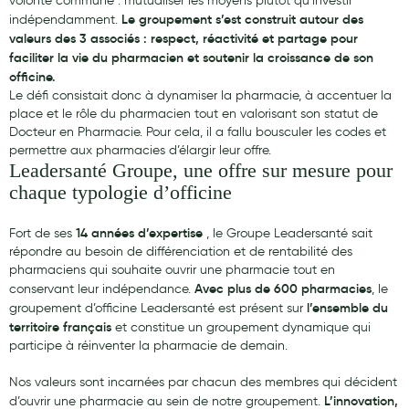
volonté commune : mutualiser les moyens plutôt qu’investir
Le groupement s’est construit autour des
indépendamment.
Laits infantiles
valeurs des 3 associés : respect, réactivité et partage pour
faciliter la vie du pharmacien et soutenir la croissance de son
Biberons et tétines
officine.
Toilette du bébé
Le défi consistait donc à dynamiser la pharmacie, à accentuer la
place et le rôle du pharmacien tout en valorisant son statut de
Accessoires bébé
Docteur en Pharmacie. Pour cela, il a fallu bousculer les codes et
permettre aux pharmacies d’élargir leur offre.
Alimentation
Leadersanté Groupe, une offre sur mesure pour
chaque typologie d’officine
Soins enfant
Soins maman
14 années d’expertise
Fort de ses
, le Groupe Leadersanté sait
répondre au besoin de différenciation et de rentabilité des
Tisanes allaitement et compléments alimentaires
pharmaciens qui souhaite ouvrir une pharmacie tout en
Avec plus de 600 pharmacies
conservant leur indépendance.
, le
Accessoires maternité
l’ensemble du
groupement d’officine Leadersanté est présent sur
territoire français
et constitue un groupement dynamique qui
Gammes spécifiques tisanes allaitement et compléments
participe à réinventer la pharmacie de demain.
maternité
Nos valeurs sont incarnées par chacun des membres qui décident
Nature
L’innovation,
d’ouvrir une pharmacie au sein de notre groupement.