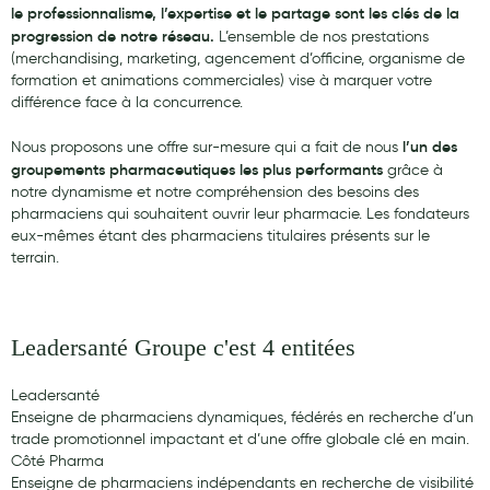
le professionnalisme, l’expertise et le partage sont les clés de la
Aromathérapie
progression de notre réseau.
L’ensemble de nos prestations
(merchandising, marketing, agencement d’officine, organisme de
Diététique minceur
formation et animations commerciales) vise à marquer votre
Phytothérapie
différence face à la concurrence.
Régimes médicaux
l’un des
Nous proposons une offre sur-mesure qui a fait de nous
groupements pharmaceutiques les plus performants
grâce à
Gemmothérapie
notre dynamisme et notre compréhension des besoins des
pharmaciens qui souhaitent ouvrir leur pharmacie. Les fondateurs
Confiserie
eux-mêmes étant des pharmaciens titulaires présents sur le
terrain.
Voies respiratoires
Oligothérapie
Leadersanté Groupe c'est 4 entitées
Compléments alimentaires
Médicaments et Santé
Leadersanté
Enseigne de pharmaciens dynamiques, fédérés en recherche d’un
Premiers soins
trade promotionnel impactant et d’une offre globale clé en main.
Côté Pharma
Pansements
Enseigne de pharmaciens indépendants en recherche de visibilité