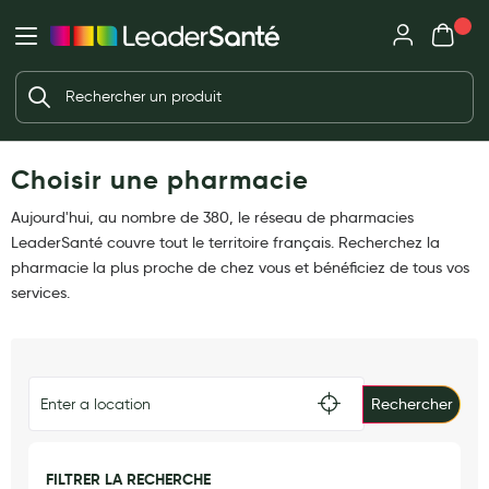
Mon panie
Ma Pharmacie LeaderSanté
Ouvrir
Ouvrir l'application
Beauté et soin
Déjà client ?
Votre panier est vide
Capillaires
Me connecter
Mot de passe oublié ?
Choisir une pharmacie
Visage
Corps
Aujourd'hui, au nombre de 380, le réseau de pharmacies
Nouveau client ?
LeaderSanté couvre tout le territoire français. Recherchez la
Minceur
Créer un compte
pharmacie la plus proche de chez vous et bénéficiez de tous vos
services.
Hygiène intime
Soins mains et ongles
Soins des pieds
Rechercher
Dentifrices et bains de bouche
Brosses à dents et accessoires dentaires
FILTRER LA RECHERCHE