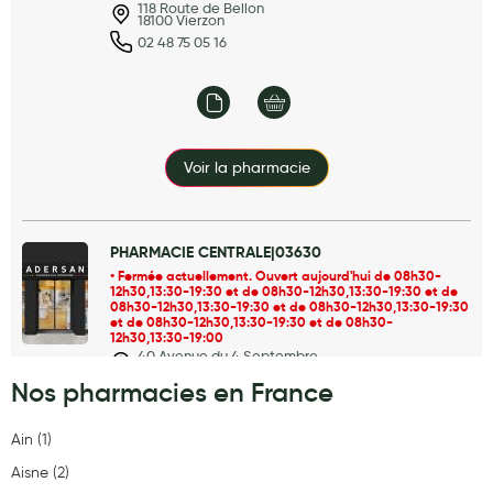
118 Route de Bellon
18100 Vierzon
Laits infantiles
02 48 75 05 16
Biberons et tétines
Toilette du bébé
Accessoires bébé
Voir la pharmacie
Alimentation
Soins enfant
PHARMACIE CENTRALE|03630
Fermée actuellement. Ouvert aujourd'hui de 08h30-
Soins maman
12h30,13:30-19:30 et de 08h30-12h30,13:30-19:30 et de
2
08h30-12h30,13:30-19:30 et de 08h30-12h30,13:30-19:30
Tisanes allaitement et compléments alimentaires
3
et de 08h30-12h30,13:30-19:30 et de 08h30-
4
12h30,13:30-19:00
7
40 Avenue du 4 Septembre
Accessoires maternité
281
03630 Desertines
Nos pharmacies en France
0470052108
9
Gammes spécifiques tisanes allaitement et compléments
6
7
maternité
6
Ain (1)
3
9
Nature
Aisne (2)
6
4