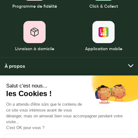
12h30,14:00-18:30
Programme de fidélité
Click & Collect
14 Avenue du Président Sadi Carnot
87350 Panazol
05 55 30 20 02
Livraison à domicile
Application mobile
Voir la pharmacie
À propos
PHARMACIE PRINCIPALE|86100
Qui sommes-nous ?
Mes services
Fermée actuellement. Ouvert aujourd'hui de 09h00-
Nos pharmacies
12h30,14:00-19:15 et de 09h00-12h30,14:00-19:15 et de
09h00-12h30,14:00-19:15 et de 09h00-12h30,14:00-19:15
Envoyer mes ordonnances
Mentions légales
et de 09h00-12h30,14:00-19:15 et de 09h00-12h30
Nous contacter
32 Avenue Adrien Treuille
Commander mes produits
86100 Châtellerault
Politique de gestion des données personnelles
PHARMACIE SAINT MARCEL|75005
Livraison à domicile
CGU
76 Boulevard Saint Marcel, 75005 Paris
Click & rendez-vous
Notre FAQ
www.leadersante-groupe.fr
Mes promotions
L'application LeaderSanté