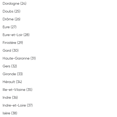
Dordogne (24)
Hygiène nasale
Services en ligne non disponibles
Doubs (25)
Antibactériens
Drôme (26)
Voir la pharmacie
Nutrition clinique
Eure (27)
Eure-et-Loir (28)
Anti-poux
PHARMACIE DU MARCHE|36600
Finistère (29)
Solaire et moustique
15 Place André Gasnier
36300 Le Blanc
Gard (30)
02 54 37 00 88
Piqûres insectes
Haute-Garonne (31)
Gers (32)
Appareils
Gironde (33)
Soins jambes lourdes
Services en ligne non disponibles
Hérault (34)
Contention veineuse
Voir la pharmacie
Ille-et-Vilaine (35)
Contactologie
Indre (36)
Indre-et-Loire (37)
Accessoires pieds et semelles
PHARMACIE DE VARZY|58210
Isère (38)
Fermée actuellement. Ouvert aujourd'hui de 14h00-
Soins ORL