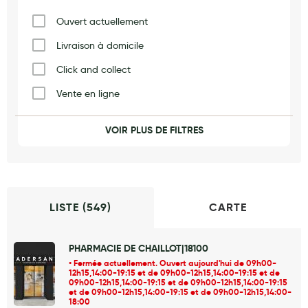
Maquillage
Ouvert actuellement
Pour Homme
Livraison à domicile
Crème solaire - Visage et corps
Click and collect
Préservatifs - Gels lubrifiants
Vente en ligne
Accessoires, coutellerie, brosserie
Vaccination
VOIR PLUS DE FILTRES
Bouillottes
Produits naturels
Orthopédie
Parfums et bougies d'ambiance
Beauté au naturel
LISTE (
549
)
CARTE
Huiles
Mon bébé
PHARMACIE DE CHAILLOT|18100
Fermée actuellement. Ouvert aujourd'hui de 09h00-
Soins bébé
12h15,14:00-19:15 et de 09h00-12h15,14:00-19:15 et de
09h00-12h15,14:00-19:15 et de 09h00-12h15,14:00-19:15
et de 09h00-12h15,14:00-19:15 et de 09h00-12h15,14:00-
Couches
18:00