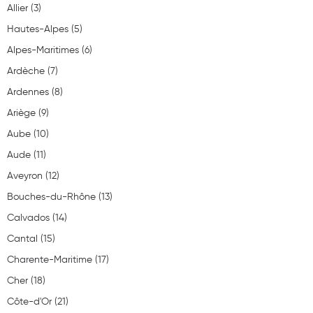
9
Allier (3)
Aromathérapie
Voir la pharmacie
3
Hautes-Alpes (5)
2
Diététique minceur
6
Alpes-Maritimes (6)
22
Phytothérapie
PHARMACIE CARDELLA|98713
Ardèche (7)
30 RUE ANNE-MARIE JAVOUHEY
6
98713 PAPEETE
Régimes médicaux
Ardennes (8)
5
68940438197
Ariège (9)
2
Gemmothérapie
Aube (10)
Confiserie
Aude (11)
Services en ligne non disponibles
Voies respiratoires
Aveyron (12)
Voir la pharmacie
Bouches-du-Rhône (13)
Oligothérapie
Calvados (14)
Compléments alimentaires
Cantal (15)
PHARMACIE DU MARCHE|18700
Médicaments et Santé
Charente-Maritime (17)
5 Impasse Adrien Arnoux
18700 Aubigny-sur-Nère
Premiers soins
Cher (18)
02 48 58 00 79
Côte-d'Or (21)
Pansements