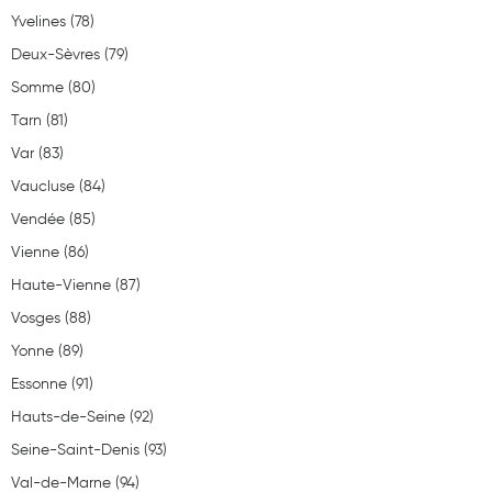
45800 Saint-Jean-de-Braye
Yvelines (78)
02 38 55 16 93
Deux-Sèvres (79)
Somme (80)
Tarn (81)
Voir la pharmacie
Var (83)
Vaucluse (84)
Vendée (85)
PHARMACIE DES AUBRAIS|45400
Vienne (86)
Fermée actuellement. Ouvert aujourd'hui de 08h45-
12h15,14:00-19:30 et de 08h45-12h15,14:00-19:30 et de
Haute-Vienne (87)
08h45-12h15,14:00-19:30 et de 08h45-12h15,14:00-19:30
et de 08h45-12h15,14:00-19:30 et de 08h45-18h00
Vosges (88)
132 Rue Marcelin Berthelot
45400 Fleury-les-Aubrais
Yonne (89)
02 38 86 33 70
Essonne (91)
Hauts-de-Seine (92)
Seine-Saint-Denis (93)
Voir la pharmacie
Val-de-Marne (94)