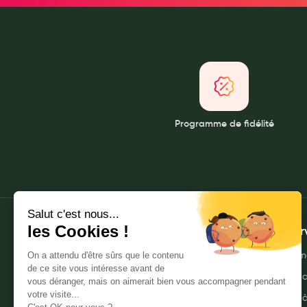
Soins maman
Tisanes allaitement et compléments alimentaires
Accessoires maternité
Gammes spécifiques tisanes allaitement et compléments mat
Nature
Aromathérapie
Programme de fidélité
Diététique minceur
Phytothérapie
Régimes médicaux
Gemmothérapie
Confiserie
Voies respiratoires
À propos
Mes ser
Oligothérapie
Qui sommes-nous ?
Envoyer m
Compléments alimentaires
Nos pharmacies
Commande
Médicaments et Santé
Mentions légales
Livraison 
Premiers soins