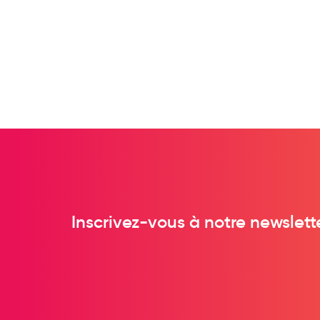
Préservatifs - Gels lubrifiants
Accessoires, coutellerie, brosserie
Bouillottes
Parfums et bougies d'ambiance
Beauté au naturel
Huiles
Mon bébé
Soins bébé
Couches
Laits infantiles
Inscrivez-vous à notre newslett
Biberons et tétines
Toilette du bébé
Accessoires bébé
Alimentation
Soins enfant