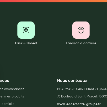
ernité
Click & Collect
Livraison à domicile
vices
Nous contacter
es ordonnances
PHARMACIE SAINT MARCEL|750
r mes produits
76 Boulevard Saint Marcel, 75005
à domicile
www.leadersante-groupe.fr