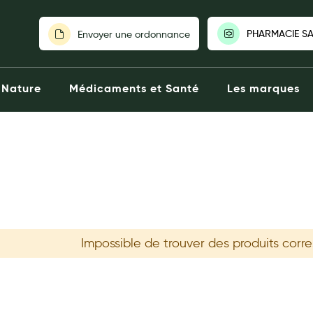
PHARMACIE SA
Envoyer une ordonnance
PHARMACIE SAI
Nature
Médicaments et Santé
Les marques
Fermée aujourd'h
76 Boulevard 
Paris
0143312060
Click & Collect
Voir la phar
Choisir une autre
Impossible de trouver des produits corr