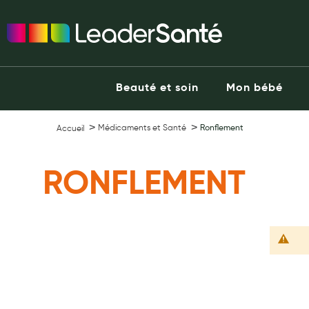
Ma Pharmacie LeaderSanté
Ouvrir l'application
Beauté et soin
Capillaires
Beauté et soin
Mon bébé
Visage
Corps
Médicaments et Santé
Ronflement
Accueil
Minceur
Hygiène intime
RONFLEMENT
Soins mains et ongles
Soins des pieds
Dentifrices et bains de bouche
Brosses à dents et accessoires dentaires
Maquillage
Pour Homme
Crème solaire - Visage et corps