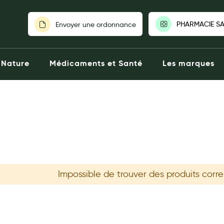
PHARMACIE SA
Envoyer une ordonnance
PHARMACIE SAI
Nature
Médicaments et Santé
Les marques
Ouverte aujourd'
76 Boulevard 
Paris
0143312060
Click & Collect
Voir la phar
Choisir une autre
Impossible de trouver des produits corr