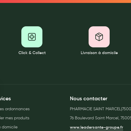
ernité
Click & Collect
Livraison à domicile
vices
Nous contacter
es ordonnances
PHARMACIE SAINT MARCEL|750
r mes produits
76 Boulevard Saint Marcel, 75005
à domicile
www.leadersante-groupe.fr