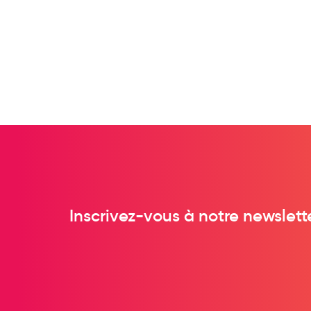
Préservatifs - Gels lubrifiants
Accessoires, coutellerie, brosserie
Bouillottes
Parfums et bougies d'ambiance
Beauté au naturel
Huiles
Mon bébé
Soins bébé
Couches
Laits infantiles
Inscrivez-vous à notre newslett
Biberons et tétines
Toilette du bébé
Accessoires bébé
Alimentation
Soins enfant