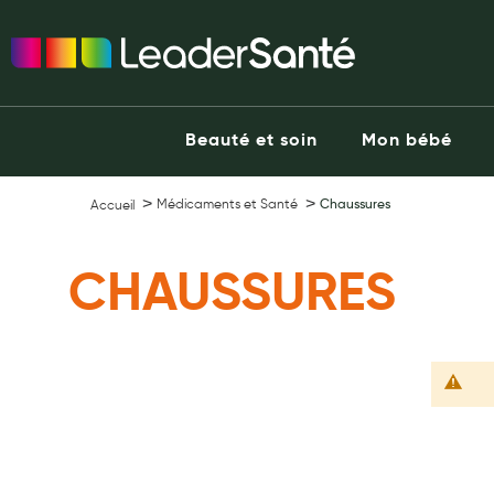
Ma Pharmacie LeaderSanté
Ouvrir l'application
Beauté et soin
Capillaires
Beauté et soin
Mon bébé
Visage
Corps
Médicaments et Santé
Chaussures
Accueil
Minceur
Hygiène intime
CHAUSSURES
Soins mains et ongles
Soins des pieds
Dentifrices et bains de bouche
Brosses à dents et accessoires dentaires
Maquillage
Pour Homme
Crème solaire - Visage et corps