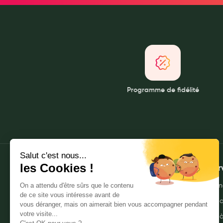
Soins maman
Tisanes allaitement et compléments alimentaires
Accessoires maternité
Gammes spécifiques tisanes allaitement et compléments mat
Nature
Aromathérapie
Programme de fidélité
Diététique minceur
Phytothérapie
Régimes médicaux
Gemmothérapie
Confiserie
Voies respiratoires
À propos
Mes ser
Oligothérapie
Qui sommes-nous ?
Envoyer m
Compléments alimentaires
Nos pharmacies
Commande
Médicaments et Santé
Mentions légales
Livraison 
Premiers soins