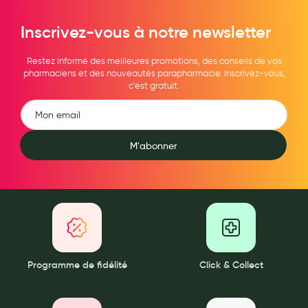
Maquillage
Inscrivez-vous à notre newsletter
Pour Homme
Restez informé des meilleures promotions, des conseils de vos
Crème solaire - Visage et corps
pharmaciens et des nouveautés parapharmacie. Inscrivez-vous,
c'est gratuit.
Préservatifs - Gels lubrifiants
Accessoires, coutellerie, brosserie
Bouillottes
M'abonner
Parfums et bougies d'ambiance
Beauté au naturel
Huiles
Mon bébé
Programme de fidélité
Click & Collect
Soins bébé
Couches