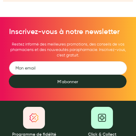
Aromathérapie
Diététique minceur
Phytothérapie
Inscrivez-vous à notre newsletter
Régimes médicaux
Restez informé des meilleures promotions, des conseils de vos
pharmaciens et des nouveautés parapharmacie. Inscrivez-vous,
Gemmothérapie
c'est gratuit.
Confiserie
Voies respiratoires
M'abonner
Oligothérapie
Compléments alimentaires
Médicaments et Santé
Premiers soins
Pansements
Programme de fidélité
Click & Collect