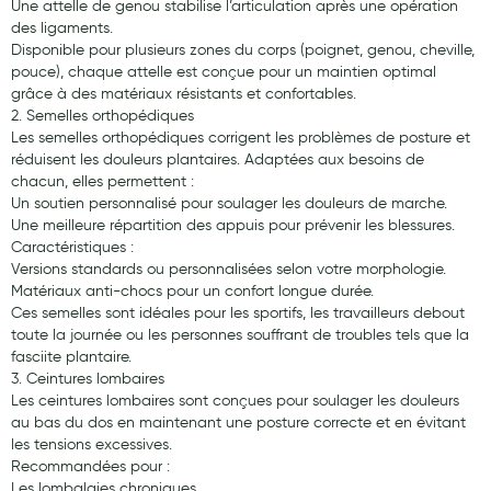
Une attelle de genou stabilise l’articulation après une opération
des ligaments.
Laits infantiles
Disponible pour plusieurs zones du corps (poignet, genou, cheville,
Biberons et tétines
pouce), chaque attelle est conçue pour un maintien optimal
grâce à des matériaux résistants et confortables.
Toilette du bébé
2. Semelles orthopédiques
Les semelles orthopédiques corrigent les problèmes de posture et
Accessoires bébé
réduisent les douleurs plantaires. Adaptées aux besoins de
chacun, elles permettent :
Alimentation
Un soutien personnalisé pour soulager les douleurs de marche.
Une meilleure répartition des appuis pour prévenir les blessures.
Soins enfant
Caractéristiques :
Versions standards ou personnalisées selon votre morphologie.
Soins maman
Matériaux anti-chocs pour un confort longue durée.
Ces semelles sont idéales pour les sportifs, les travailleurs debout
Tisanes allaitement et compléments alimentaires
toute la journée ou les personnes souffrant de troubles tels que la
fasciite plantaire.
Accessoires maternité
3. Ceintures lombaires
Les ceintures lombaires sont conçues pour soulager les douleurs
Gammes spécifiques tisanes allaitement et compléments
au bas du dos en maintenant une posture correcte et en évitant
maternité
les tensions excessives.
Nature
Recommandées pour :
Les lombalgies chroniques.