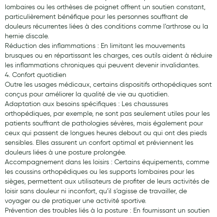
Cannes
lombaires ou les orthèses de poignet offrent un soutien constant,
particulièrement bénéfique pour les personnes souffrant de
Chaussures
douleurs récurrentes liées à des conditions comme l’arthrose ou la
hernie discale.
Prothèses mammaires externes
Réduction des inflammations : En limitant les mouvements
brusques ou en répartissant les charges, ces outils aident à réduire
Médication familiale
les inflammations chroniques qui peuvent devenir invalidantes.
4. Confort quotidien
Orthopédie
Outre les usages médicaux, certains dispositifs orthopédiques sont
conçus pour améliorer la qualité de vie au quotidien.
Les marques
Adaptation aux besoins spécifiques : Les chaussures
orthopédiques, par exemple, ne sont pas seulement utiles pour les
My Privilege
patients souffrant de pathologies sévères, mais également pour
ceux qui passent de longues heures debout ou qui ont des pieds
Les promotions
sensibles. Elles assurent un confort optimal et préviennent les
douleurs liées à une posture prolongée.
Accompagnement dans les loisirs : Certains équipements, comme
les coussins orthopédiques ou les supports lombaires pour les
sièges, permettent aux utilisateurs de profiter de leurs activités de
loisir sans douleur ni inconfort, qu’il s’agisse de travailler, de
voyager ou de pratiquer une activité sportive.
Prévention des troubles liés à la posture : En fournissant un soutien