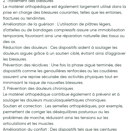
2. Traitement des blessures
Le matériel orthopédique est également largement utilisé dans la
Douleurs articulaires et musculaires
prise en charge des blessures courantes, telles que les entorses,
fractures ou tendinites.
Santé séniors
Amélioration de la guérison : L’utilisation de plâtres légers,
d’attelles ou de bandages compressifs assure une immobilisation
Anti acariens, anti gale, anti tiques, insectifuges
temporaire, favorisant ainsi une réparation naturelle des tissus ou
des os.
Vétérinaire
Réduction des douleurs : Ces dispositifs aident à soulager les
douleurs aiguës grâce à un soutien ciblé, évitant ainsi d’aggraver
Incontinence
les blessures.
Prévention des récidives : Une fois la phase aiguë terminée, des
Ronflement
dispositifs comme les genouillères renforcées ou les coudières
Autotests
assurent une reprise sécurisée des activités physiques tout en
minimisant le risque de nouvelles blessures.
Protections auditives
3. Prévention des douleurs chroniques
Le matériel orthopédique contribue également à prévenir et à
Lunettes
soulager les douleurs musculosquelettiques chroniques.
Soutien et correction : Les semelles orthopédiques, par exemple,
Piluliers
permettent de corriger les déséquilibres posturaux ou les
problèmes de marche, réduisant ainsi les tensions sur les
Matériel medical
articulations et les muscles.
Amélioration du confort : Des dispositifs tels que les ceintures