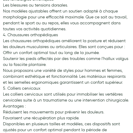
Aromathérapie
Les blessures ou tensions dorsales.
Nos modèles ajustables offrent un soutien adapté à chaque
Diététique minceur
morphologie pour une efficacité maximale. Que ce soit au travail,
pendant le sport ou au repos, elles vous accompagnent dans
Phytothérapie
toutes vos activités quotidiennes.
4. Chaussures orthopédiques
Régimes médicaux
Les chaussures orthopédiques améliorent la posture et réduisent
les douleurs musculaires ou articulaires. Elles sont conçues pour :
Gemmothérapie
Offrir un confort optimal tout au long de la journée.
Soutenir les pieds affectés par des troubles comme l’hallux valgus
Confiserie
ou la fasciite plantaire.
Nous proposons une variété de styles pour hommes et femmes,
Voies respiratoires
combinant esthétique et fonctionnalité. Les matériaux respirants
et les semelles ergonomiques garantissent un confort supérieur.
Oligothérapie
5. Colliers cervicaux
Les colliers cervicaux sont utilisés pour immobiliser les vertèbres
Compléments alimentaires
cervicales suite à un traumatisme ou une intervention chirurgicale.
Avantages :
Médicaments et Santé
Réduisent les mouvements pour prévenir les douleurs.
Favorisent une récupération plus rapide.
Premiers soins
Disponibles en plusieurs tailles et modèles, ces dispositifs sont
Pansements
ajustés pour un confort optimal pendant la période de