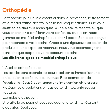
Maquillage
Orthopédie
Pour Homme
L’orthopédie joue un rôle essentiel dans la prévention, le traitement
Crème solaire - Visage et corps
et la réhabilitation des troubles musculosquelettiques. Que vous
souffriez de douleurs chroniques, d'une blessure récente ou que
Préservatifs - Gels lubrifiants
vous cherchiez à améliorer votre confort au quotidien, notre
gamme de matériel orthopédique chez Leader Santé est conçue
Accessoires, coutellerie, brosserie
pour répondre à vos besoins. Grâce à une rigoureuse sélection de
produits et une expertise reconnue, nous vous accompagnons
Bouillottes
dans chaque étape de votre parcours de soins.
Les différents types de matériel orthopédique
Parfums et bougies d'ambiance
1. Attelles orthopédiques
Beauté au naturel
Les attelles sont essentielles pour stabiliser et immobiliser une
articulation blessée ou douloureuse. Elles permettent de :
Huiles
Favoriser la récupération après une intervention chirurgicale.
Protéger les articulations en cas de tendinites, entorses ou
Mon bébé
fractures.
Exemples d’utilisation :
Soins bébé
Une attelle de poignet peut soulager une tendinite résultant
d’activités répétitives.
Couches