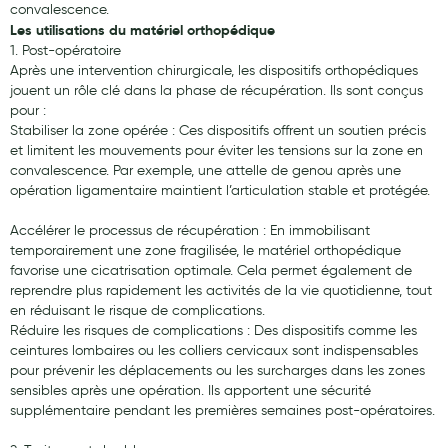
convalescence.
Hygiène nasale
Les utilisations du matériel orthopédique
1. Post-opératoire
Antibactériens
Après une intervention chirurgicale, les dispositifs orthopédiques
jouent un rôle clé dans la phase de récupération. Ils sont conçus
Nutrition clinique
pour :
Stabiliser la zone opérée : Ces dispositifs offrent un soutien précis
Anti-poux
et limitent les mouvements pour éviter les tensions sur la zone en
convalescence. Par exemple, une attelle de genou après une
Solaire et moustique
opération ligamentaire maintient l’articulation stable et protégée.
Piqûres insectes
Accélérer le processus de récupération : En immobilisant
temporairement une zone fragilisée, le matériel orthopédique
Appareils
favorise une cicatrisation optimale. Cela permet également de
reprendre plus rapidement les activités de la vie quotidienne, tout
Soins jambes lourdes
en réduisant le risque de complications.
Contention veineuse
Réduire les risques de complications : Des dispositifs comme les
ceintures lombaires ou les colliers cervicaux sont indispensables
Contactologie
pour prévenir les déplacements ou les surcharges dans les zones
sensibles après une opération. Ils apportent une sécurité
Accessoires pieds et semelles
supplémentaire pendant les premières semaines post-opératoires.
Soins ORL