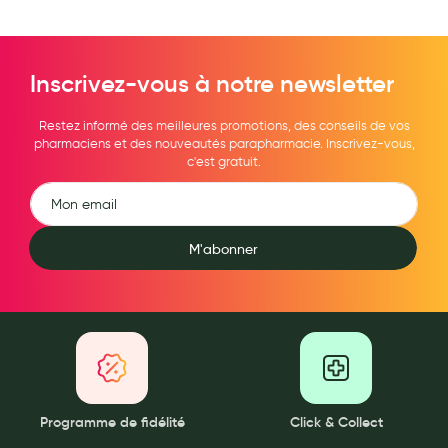
Maquillage
Pour Homme
Inscrivez-vous à notre newsletter
Crème solaire - Visage et corps
Restez informé des meilleures promotions, des conseils de vos
Préservatifs - Gels lubrifiants
pharmaciens et des nouveautés parapharmacie. Inscrivez-vous,
c'est gratuit.
Accessoires, coutellerie, brosserie
Bouillottes
Parfums et bougies d'ambiance
M'abonner
Beauté au naturel
Huiles
Mon bébé
Soins bébé
Programme de fidélité
Click & Collect
Couches